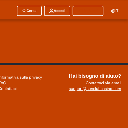
Cerca
Accedi
Registrati
IT
Hai bisogno di aiuto?
Informativa sulla privacy
FAQ
Contattaci via email
Contattaci
support@sunclubcasino.com