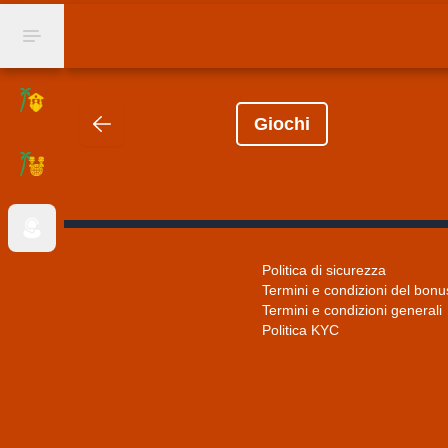
Giochi
Politica di sicurezza
Termini e condizioni del bonu
Termini e condizioni generali
Politica KYC