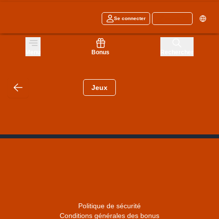
Se connecter
Inscris-toi
Menu
Bonus
Rechercher
Jeux
Politique de sécurité
Conditions générales des bonus