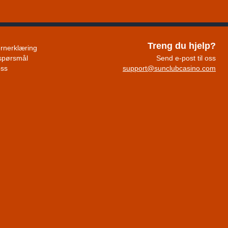
Treng du hjelp?
rnerklæring
spørsmål
Send e-post til oss
oss
support@sunclubcasino.com