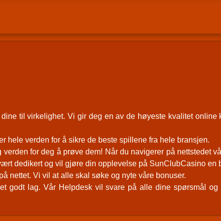
e til virkelighet. Vi gir deg en av de høyeste kvalitet online
er hele verden for å sikre de beste spillene fra hele bransjen.
ng verden for deg å prøve dem! Når du navigerer på nettstedet vå
svært dedikert og vil gjøre din opplevelse på SunClubCasino e
 nettet. Vi vil at alle skal søke og nyte våre bonuser.
e et godt lag. Vår Helpdesk vil svare på alle dine spørsmål og 