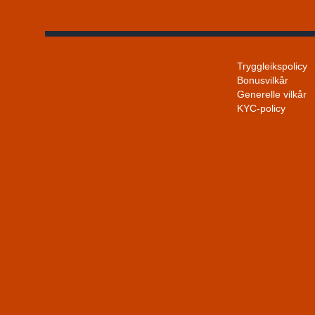
Tryggleikspolicy
Bonusvilkår
Generelle vilkår
KYC-policy