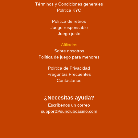
Términos y Condiciones generales
Política KYC
Política de retiros
Juego responsable
Juego justo
Afiliados
Sobre nosotros
Política de juego para menores
Política de Privacidad
Preguntas Frecuentes
Contáctanos
¿Necesitas ayuda?
Escríbenos un correo
support@sunclubcasino.com