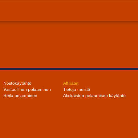
Nostokäytäntö
Affiliatet
Vastuullinen pelaaminen
Tietoja meistä
Reilu pelaaminen
Alaikäisten pelaamisen käytäntö