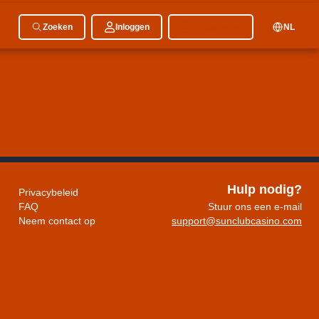
Zoeken
Inloggen
Registreren
NL
Hulp nodig?
Privacybeleid
FAQ
Stuur ons een e-mail
Neem contact op
support@sunclubcasino.com