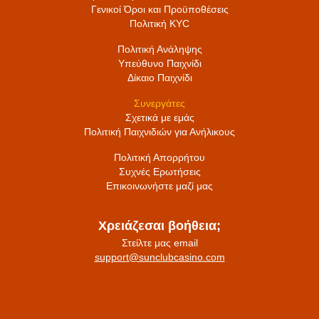
Γενικοί Όροι και Προϋποθέσεις
Πολιτική KYC
Πολιτική Ανάληψης
Υπεύθυνο Παιχνίδι
Δίκαιο Παιχνίδι
Συνεργάτες
Σχετικά με εμάς
Πολιτική Παιχνιδιών για Ανήλικους
Πολιτική Απορρήτου
Συχνές Ερωτήσεις
Επικοινωνήστε μαζί μας
Χρειάζεσαι βοήθεια;
Στείλτε μας email
support@sunclubcasino.com