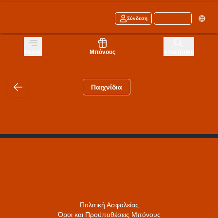
Σύνδεση
Εγγραφή
Μενού
Μπόνους
Αναζήτηση
Παιχνίδια
Πολιτική Ασφαλείας
Όροι και Προϋποθέσεις Μπόνους