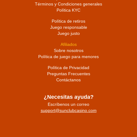
Términos y Condiciones generales
Política KYC
Política de retiros
Juego responsable
Juego justo
Afiliados
Sobre nosotros
Política de juego para menores
Política de Privacidad
Preguntas Frecuentes
Contáctanos
¿Necesitas ayuda?
Escríbenos un correo
support@sunclubcasino.com