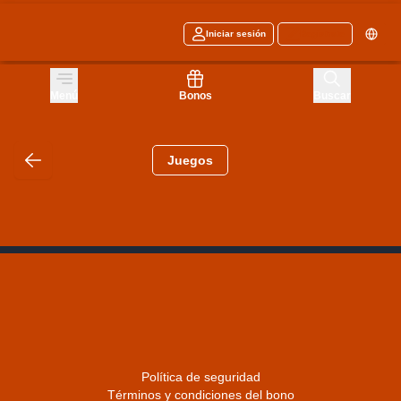
Iniciar sesión
Regístrate
Menú
Bonos
Buscar
Juegos
Política de seguridad
Términos y condiciones del bono