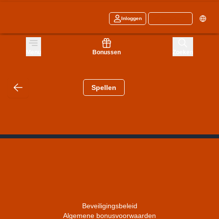
Inloggen
Registreren
Menu
Bonussen
Zoeken
Spellen
Beveiligingsbeleid
Algemene bonusvoorwaarden