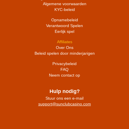
Algemene voorwaarden
KYC-beleid
Opnamebeleid
Verantwoord Spelen
Eerlijk spel
Affiliates
Over Ons
Beleid spelen door minderjarigen
Privacybeleid
FAQ
Neem contact op
Hulp nodig?
Stuur ons een e-mail
support@sunclubcasino.com