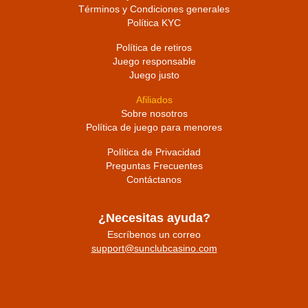
Términos y Condiciones generales
Política KYC
Política de retiros
Juego responsable
Juego justo
Afiliados
Sobre nosotros
Política de juego para menores
Política de Privacidad
Preguntas Frecuentes
Contáctanos
¿Necesitas ayuda?
Escríbenos un correo
support@sunclubcasino.com