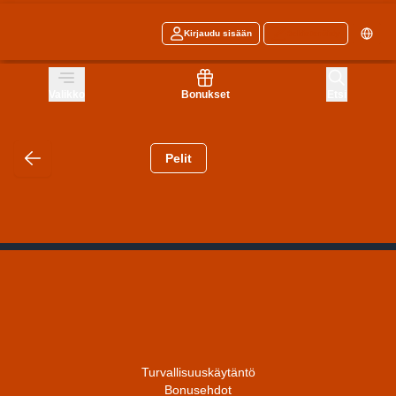
Kirjaudu sisään
Rekisteröidy
Valikko
Bonukset
Etsi
Pelit
Turvallisuuskäytäntö
Bonusehdot