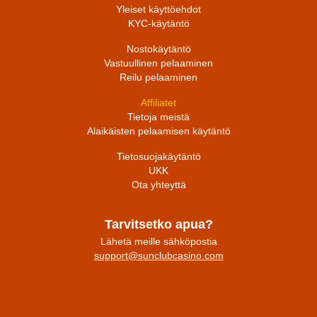
Yleiset käyttöehdot
KYC-käytäntö
Nostokäytäntö
Vastuullinen pelaaminen
Reilu pelaaminen
Affiliatet
Tietoja meistä
Alaikäisten pelaamisen käytäntö
Tietosuojakäytäntö
UKK
Ota yhteyttä
Tarvitsetko apua?
Lähetä meille sähköpostia
support@sunclubcasino.com