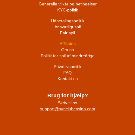
Generelle vilkår og betingelser
KYC-politik
Udbetalingspolitik
Ansvarligt spil
Fair spil
Affiliates
Om os
Politik for spil af mindreårige
Privatlivspolitik
FAQ
Kontakt os
Brug for hjælp?
Skriv til os
support@sunclubcasino.com