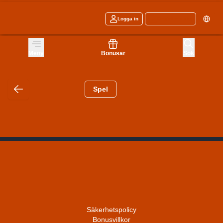
Logga in
Registrera dig
Meny
Bonusar
Sök
Spel
Säkerhetspolicy
Bonusvillkor