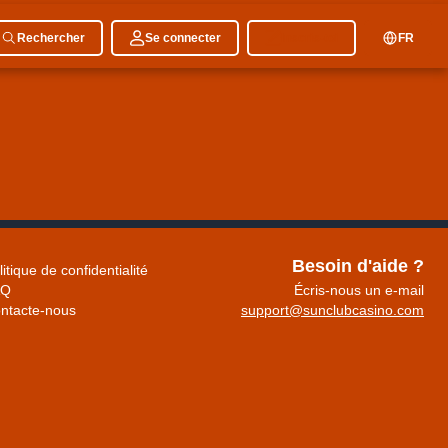
Rechercher
Se connecter
Inscris-toi
FR
Besoin d'aide ?
litique de confidentialité
AQ
Écris-nous un e-mail
ntacte-nous
support@sunclubcasino.com