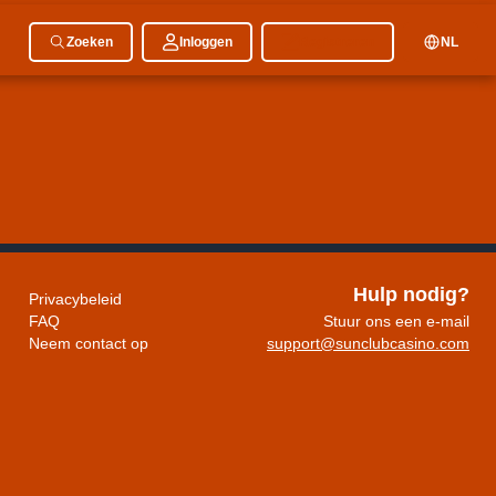
Zoeken
Inloggen
Registreren
NL
Hulp nodig?
Privacybeleid
FAQ
Stuur ons een e-mail
Neem contact op
support@sunclubcasino.com