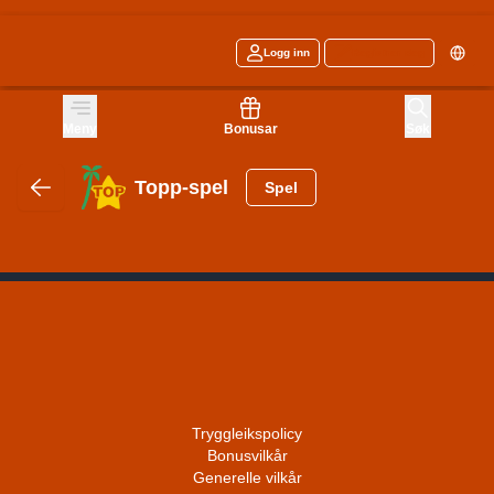
Logg inn
Registrer deg
Meny
Bonusar
Søk
Topp-spel
Spel
Tryggleikspolicy
Bonusvilkår
Generelle vilkår