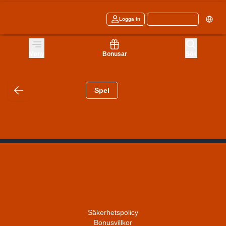
Logga in
Registrera dig
Meny
Bonusar
Sök
Spel
Säkerhetspolicy
Bonusvillkor