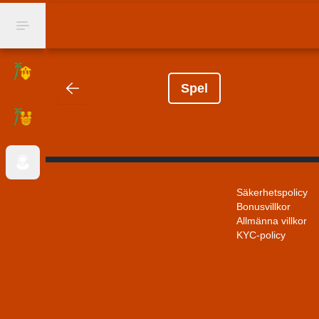
Spel
Säkerhetspolicy
Bonusvillkor
Allmänna villkor
KYC-policy