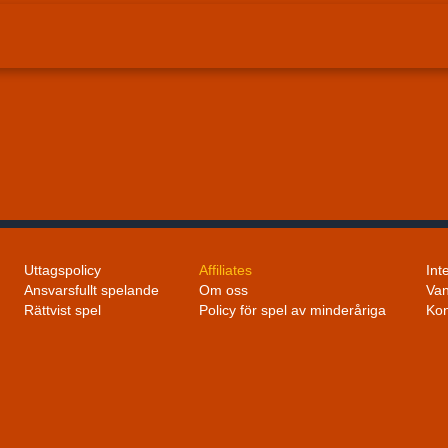
Uttagspolicy
Affiliates
Int
Ansvarsfullt spelande
Om oss
Van
Rättvist spel
Policy för spel av minderåriga
Kon