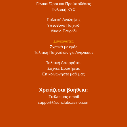
Γενικοί Όροι και Προϋποθέσεις
Πολιτική KYC
Πολιτική Ανάληψης
Υπεύθυνο Παιχνίδι
Δίκαιο Παιχνίδι
Συνεργάτες
Σχετικά με εμάς
Πολιτική Παιχνιδιών για Ανήλικους
Πολιτική Απορρήτου
Συχνές Ερωτήσεις
Επικοινωνήστε μαζί μας
Χρειάζεσαι βοήθεια;
Στείλτε μας email
support@sunclubcasino.com