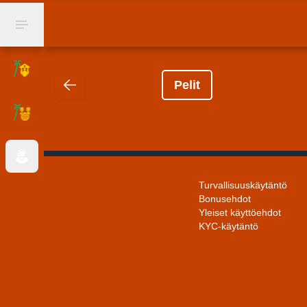
Pelit
Turvallisuuskäytäntö
Bonusehdot
Yleiset käyttöehdot
KYC-käytäntö