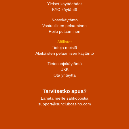
Yleiset käyttöehdot
KYC-käytäntö
Nostokäytäntö
Vastuullinen pelaaminen
Reilu pelaaminen
Affiliatet
Tietoja meistä
Alaikäisten pelaamisen käytäntö
Tietosuojakäytäntö
UKK
Ota yhteyttä
Tarvitsetko apua?
Lähetä meille sähköpostia
support@sunclubcasino.com