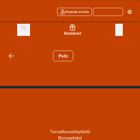
Kirjaudu sisään
Rekisteröidy
Valikko
Bonukset
Etsi
Pelit
Turvallisuuskäytäntö
Bonusehdot