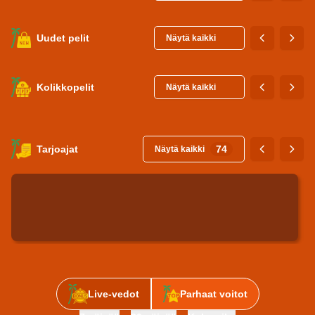
Uudet pelit
Näytä kaikki
Kolikkopelit
Näytä kaikki
Tarjoajat
74
Näytä kaikki
Live-vedot
Parhaat voitot