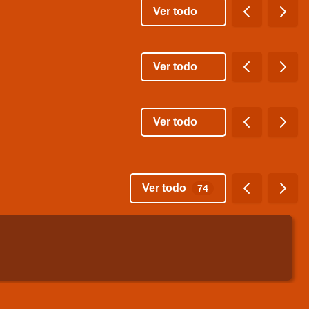
Ver todo
Ver todo
Ver todo
Ver todo
74