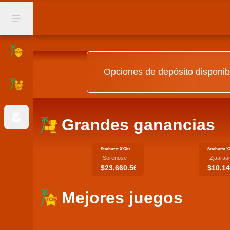
Opciones de depósito disponib
Grandes ganancias
Starburst XXXtreme
Sorenose
Zjaaraa
$23,660.56
$10,1
Mejores juegos