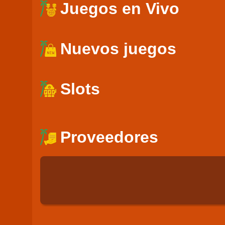
Juegos en Vivo
Nuevos juegos
Slots
Proveedores